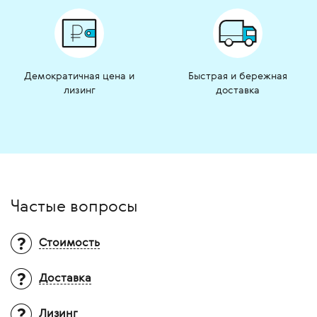
Демократичная цена и
Быстрая и бережная
лизинг
доставка
Частые вопросы
Стоимость
Доставка
Вопрос:
Почему на многие товары не
указана цена?
Ответ:
Итоговая стоимость оборудования
Лизинг
Территория доставки?