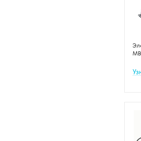
отл
пок
соо
ста
соо
В
Эл
MB
Уз
Сов
при
био
моз
бол
выс
раб
В