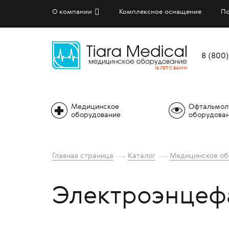
О компании
Комплексное оснащение
По
8 (800
18 ЛЕТ С ВАМИ
Медицинское
Офтальмол
оборудование
оборудова
Акушерство и Гинекология
Оптические томографы
Стоматологические установки
Микроскопы
Вытяжные шкафы
Функцио
Периме
Визиог
Анализ
Столы 
Главная страница
Каталог
Медицинское об
Анестезиология, ИВЛ и
Лазеры офтальмологические
Стоматологические компрессоры и
Оборудование для ПЦР диагностики
Донорская мебель
Стерил
Анализа
Панора
Диагно
Столы 
Реаниматология
аспирационные системы
глаза
(ортоп
Фундус-камеры
Каталки и тележки
Физиот
Дозато
Стулья
Электроэнцеф
Ультразвуковая диагностика (УЗИ
Дентальные рентгеновские аппараты
Топогр
Стомат
аппараты)
Операционные микроскопы
Кресла медицинские
Аудиом
Оборуд
Табуре
офтальмологические
Диоптр
Аппарат
Компьютерные томографы
вмешат
Кровати функциональные
ЛОР, от
Тележки
Ультразвуковые диагностические
Приборы
стерил