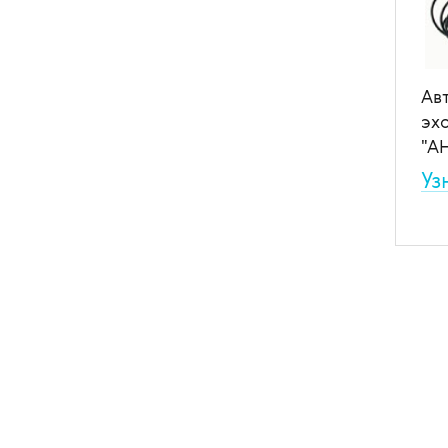
Ав
эх
"А
Уз
Авт
эхо
уда
корп
(PW)
Вст
В