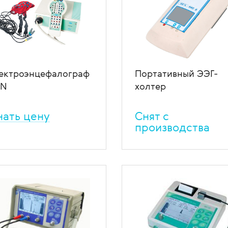
ичается высокой точностью
азаний. Оборудование
тветствует российским
ндартам и имеет
тветствующие документы.
 избранное
В сравнение
ектроэнцефалограф
Портативный ЭЭГ-
N
холтер
нать цену
Cнят с
производства
ременный компьютерный
Переносной портативный Э
бор для исследования
регистратор – портативная
электрической активности
система регистрации и запи
га, обеспечивающий
ЭЭГ по 16 стандартным
ьшой набор функций,
отведениям с on-line
окую точность и удобство
визуализацией и анализом.
оты.
Может работать как
стационарное или автоном
 избранное
В сравнение
устройство.
В избранное
В сравн