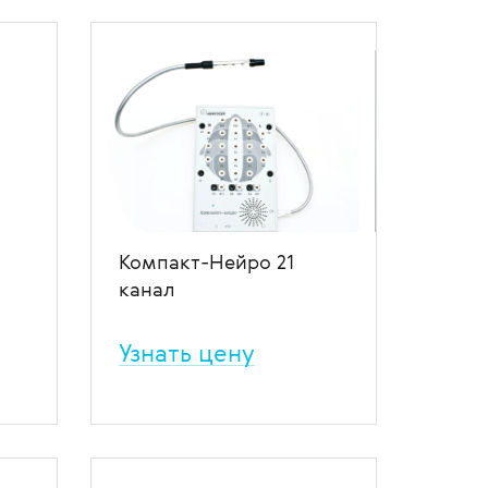
и-
регистрировать ВП при
проведении ТМС; монофазный
магнитный стимулятор без
помех, обладающий большими
го
возможностями использования
и оснащённый современным
ПО для снятия и анализа
данных.
ение
В избранное
В сравнение
Компакт-Нейро 21
канал
Узнать цену
акт-
Электроэнцефалограф Компакт-
х –
Нейро 21 канал предназначен
е
для диагностирования и
наблюдения в ЛПУ
У.
неврологических,
психоневрологических