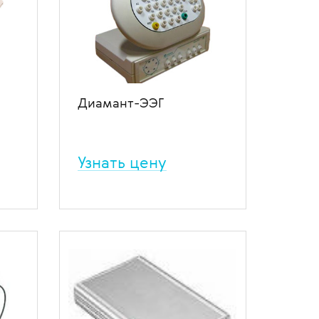
В избранное
В сравнение
Диамант-ЭЭГ
Узнать цену
ЭГ-
27-й канальный
электроэнцефалограф (23
си
канала ЭЭГи 4 универсальных),
спектральный , когерентный и
корелляционный анализ ,
топографическое картирование
,интеграция с BrainLoc 6.0 ,
ное
экспорт результатов в MS Excel и
World.
ение
В избранное
В сравнение