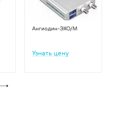
Ангиодин-ЭХО/М
Узнать цену
й
Внешний блок ультразвукового
эхоэнцефалографа для
исследования внутренних
структур головного мозга. Два
 1
УЗ зонда 1 МГц (PW) или 2 МГц
(PW). Стационарная система на
базе ПК
ение
В избранное
В сравнение