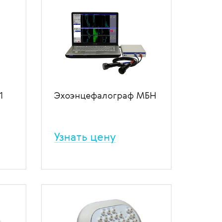
инга
заболеваний, ЭЭГ-контроля
ется
эпилепсии. Увеличенное число
каналов и современное ПО с
широким выбором
ий.
возможностей анализа
результатов позволяют получать
ение
больше информации о
локальных изменениях
функционирования мозга.
В избранное
В сравнение
1
Эхоэнцефалограф МБН
Узнать цену
Компьютерный ультразвуковой
ких
диагностический комплекс для
.
эхоэнцефалографии.
Исчерпывающие
диагностические возможности.
Удобный интерфейс в среде
Windows. Возможность
интеграции с другими
ение
диагностическими приборами.