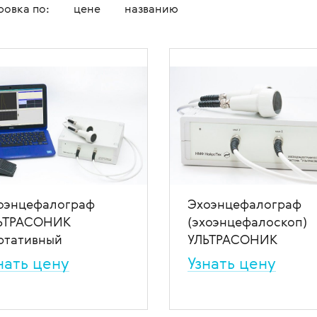
ровка по:
цене
названию
овления бинокулярного
копы стоматологические
я
Медицинские мониторы
 для перевозки больных и
ляций
логия
Неонатология
нальная диагностика в
мологии
и медицинские
ометрия
Средства индивидуальной за
оретинографы
и медицинские
ция отходов
Медицинские тепловизоры
ункциональные
москопы
итация
с мойками
пробных очковых линз
столы
мологические линзы
медицинские
медицинские
оэнцефалограф
Эхоэнцефалограф
ЬТРАСОНИК
(эхоэнцефалоскоп)
 для вливаний
ртативный
УЛЬТРАСОНИК
и для СМП
нать цену
Узнать цену
тативный эхоэнцефалограф
Эхоэнцефалоскоп УЛЬТРАС
ТРАСОНИК позволяет
может работать как
водить точные УЗИ-
стационарное и переносное