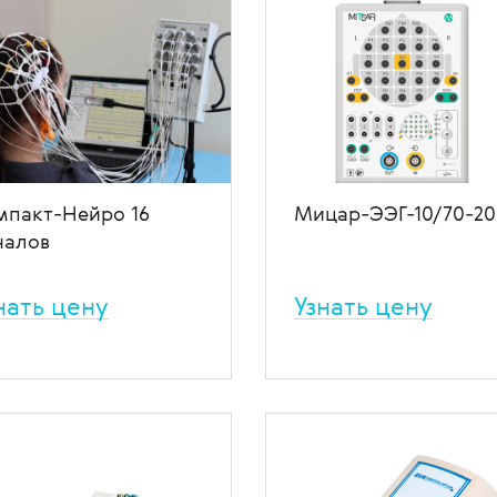
хоневрологическими
записей и ночного монитор
олеваниями. К его
активности мозга. Применя
тоинствам относятся:
при изучении и контроле
ьшое число отведений,
эпилепсии, психических и
дание полноценной
неврологических заболеван
тотной ЭЭГ-полосы, высокую
В избранное
В сравн
иту от двигательных
ефактов, параллельную
сь ЭМГ, ЭКГ, ЭОГ и
ольшие размеры.
 избранное
В сравнение
мпакт-Нейро 16
Мицар-ЭЭГ-10/70-20
налов
нать цену
Узнать цену
ктроэнцефалографическая
Электроэнцефалограф. 23
тема Компакт-Нейро 16
канала ЭЭГ, 4 полиграфичес
алов от Нейротех подходит
канала и один референтный
 массового скрининга в ЭЭГ
Подключение к компьютеру
 осмотрах в
через USB или Bluetooth.
учреждениях, для комиссий
Современное программное
телей и т. д., может
обеспечение.
меняться для рутинных и
В избранное
В сравн
ублённых исследований и