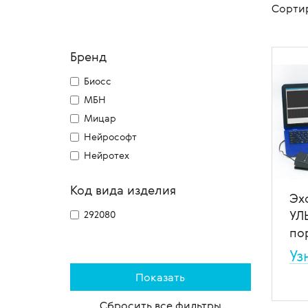
Сорти
Магнитно-резонансные томографы
приборы
восстан
Микрос
Кушетки медицинские
Урологи
зрения
Тележки
Системы ПЭТ/КТ
Биометры
манипу
Массажные столы и кушетки
Прокто
Функцио
Бренд
офталь
Рентгенологическое оборудование
Тонометры
Тележк
Матрасы
Денсит
Электр
Биосс
Лучевая терапия
Щелевые лампы
Тележк
Медицинские сейфы
Утилиза
многоф
МБН
Офталь
Хирургия
Форопторы
Медицинские стеллажи
Реабил
Мицар
Тумбы 
Наборы 
Авторефрактометры,
Негатоскопы
Нейрософт
авторефкератометры
Тумбы/
Офталь
Нейротех
Подставки и ёмкости
Кресла для офтальмологии
Ширмы 
Стойки для аппаратуры
Код вида изделия
Рабочее место врача офтальмолога
Шкафы 
Эх
Столики-тележки
УЛ
292080
Столики приборные
Штативы
по
Столы для пеленания детей
Операционные столы
Каталк
Уз
офтальмологические
Пор
УЛЬ
Сбросить все фильтры
про