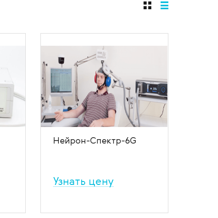
щиты
Нейрон-Спектр-6G
Узнать цену
ОНИК
Нейрон-Спектр-6G –
высоконадёжный ЭЭГ-аппарат
от Нейрософт, позволяющий