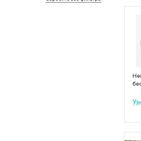
исс
эхо,
шир
мозг
испо
ком
спе
В
Не
бе
Уз
Мин
энц
бес
реш
мон
эпи