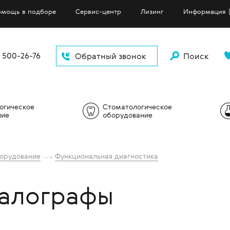
мощь в подборе
Сервис-центр
Лизинг
Информация
) 500-26-76
Обратный звонок
Поиск
Найт
огическое
Стоматологическое
ние
оборудование
нальная диагностика
тры
рафическое оборудование
аторы
инструментальные
Оборудование для биопсии
Проекторы знаков
Центрифуги
орудование
Функциональная диагностика
изационное оборудование
торы переднего сегмента
мные рентгеновские аппараты
стические системы
манипуляционные
Гибкая эндоскопия
Приборы для обработки линз
антомографы)
ерапия
ры
 медицинские
Жесткая эндоскопия
алографы
афы
ологические лазеры
етрическое оборудование
ование для патоморфологии
ты
Анализ состава тела
иметры
ы для хирургических
ельств
ориноларингология
 для белья и
Дерматология
 для исследования и
изационных коробок