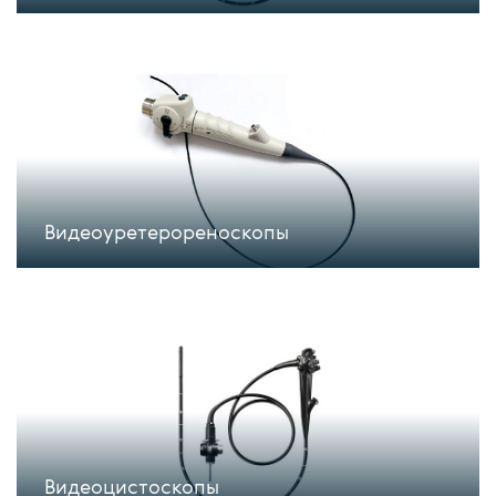
Видеоуретерореноскопы
Видеоцистоскопы