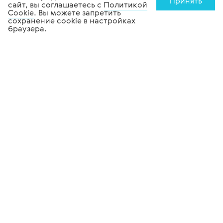
Принять
сайт, вы соглашаетесь с
Политикой
Cookie
. Вы можете запретить
сохранение cookie в настройках
браузера.
Медицинское
оборудование
Офтальмологическое
оборудование
Стоматологическое
оборудование
Лабораторное
оборудование
Медицинская
мебель
Tiara Medical
Информация
О компании
Полезное
Новости
Помощь в подборе
оборудования
Производители