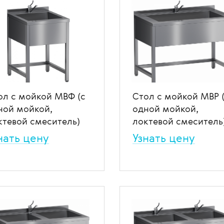
ол с мойкой МВФ (с
Стол с мойкой МВР 
ной мойкой,
одной мойкой,
ктевой смеситель)
локтевой смеситель
нать цену
Узнать цену
л с мойками медицинский
Стол с мойками медицинск
орый специализируется для
который специализируется 
ья и обработки
мытья и обработки
ицинских инструментов.
медицинских инструментов
 избранное
В сравнение
В избранное
В сравн