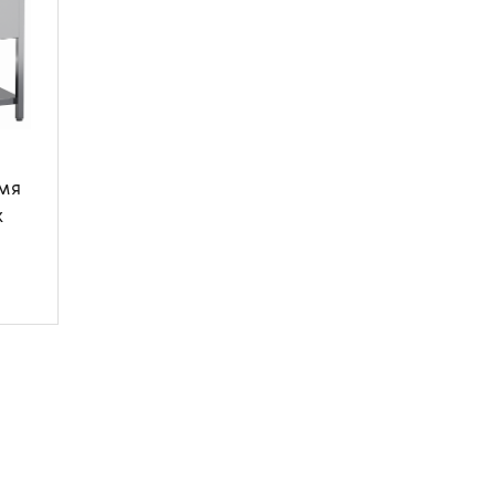
мя
х
кий
для
.
ение