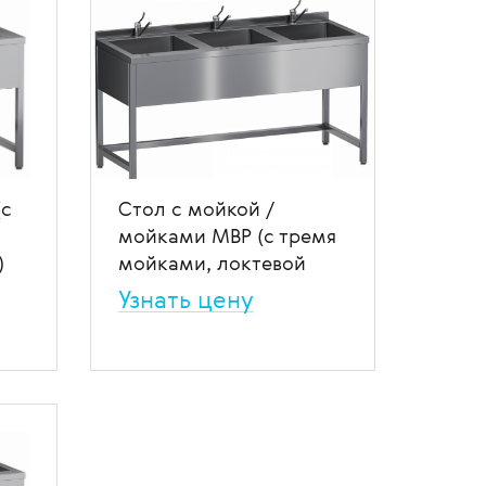
(с
Стол с мойкой /
мойками МВР (с тремя
)
мойками, локтевой
смеситель)
Узнать цену
ий
Стол с мойками медицинский
для
который специализируется для
мытья и обработки
.
медицинских инструментов.
ение
В избранное
В сравнение