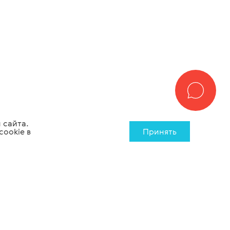
 сайта.
cookie в
Принять
Лабораторное
Медицинская
оборудование
мебель
8 (800) 500-26-76
info@tiaramed.ru