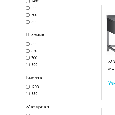
2400
В
500
700
800
Ширина
600
620
700
МВ
800
мо
Высота
Уз
1200
850
Сто
пов
В
Материал