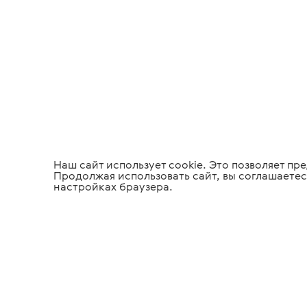
Наш сайт использует cookie. Это позволяет п
Продолжая использовать сайт, вы соглашаетес
настройках браузера.
Медицинское
Офтальмол
оборудование
оборудова
Tiara Medical
Инфор
О компании
Полезн