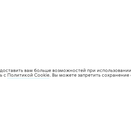
редоставить вам больше возможностей при использовании
ь с
Политикой Cookie
. Вы можете запретить сохранение 
огическое
Стоматологическое
ние
оборудование
мация
Услуги
ое
Сервис