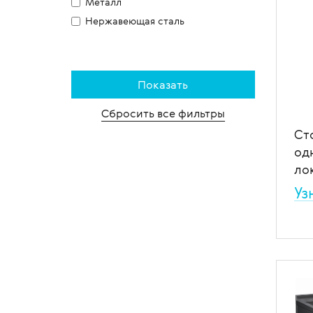
Металл
Нержавеющая сталь
Сбросить все фильтры
Ст
од
ло
Уз
Сто
кот
мыт
мед
В