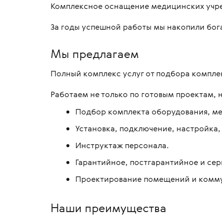
Комплексное оснащение медицинских учре
Магнитно-резонансные томографы
приборы
восстан
Микрос
Кушетки медицинские
Урологи
зрения
Тележки
Системы ПЭТ/КТ
Биометры
манипу
Массажные столы и кушетки
За годы успешной работы мы накопили бога
Прокто
Функцио
офталь
Рентгенологическое оборудование
Тонометры
Тележк
Матрасы
Денсит
Мы предлагаем
Электр
Лучевая терапия
Щелевые лампы
Тележк
Медицинские сейфы
Утилиза
многоф
Полный комплекс услуг от подбора компле
Офталь
Хирургия
Форопторы
Медицинские стеллажи
Реабил
Тумбы 
Работаем не только по готовым проектам, 
Наборы 
Авторефрактометры,
Негатоскопы
авторефкератометры
Тумбы/
Подбор комплекта оборудования, ме
Офталь
Подставки и ёмкости
Кресла для офтальмологии
Ширмы 
Установка, подключение, настройка,
Стойки для аппаратуры
Рабочее место врача офтальмолога
Шкафы 
Инструктаж персонала.
Столики-тележки
Столики приборные
Штативы
Гарантийное, постгарантийное и се
Столы для пеленания детей
Операционные столы
Каталк
Проектирование помещений и комм
офтальмологические
Наши преимущества