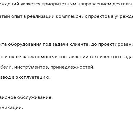
ждений является приоритетным направлением деятель
овления бинокулярного
копы стоматологические
я
Медицинские мониторы
 для перевозки больных и
ляций
тый опыт в реализации комплексных проектов в учрежд
логия
Неонатология
нальная диагностика в
мологии
и медицинские
ометрия
Средства индивидуальной за
оретинографы
и медицинские
ция отходов
Медицинские тепловизоры
ункциональные
кта оборудования под задачи клиента, до проектирова
москопы
итация
с мойками
но и оказываем помощь в составлении технического зада
пробных очковых линз
столы
бели, инструментов, принадлежностей.
мологические линзы
медицинские
 ввод в эксплуатацию.
медицинские
 для вливаний
рвисное обслуживание.
и для СМП
уникаций.