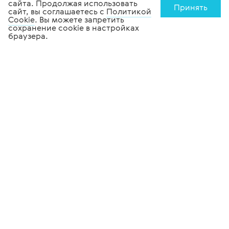
сайта. Продолжая использовать
Принять
сайт, вы соглашаетесь с
Политикой
Cookie
. Вы можете запретить
сохранение cookie в настройках
браузера.
Медицинское
оборудование
Офтальмологическое
оборудование
Стоматологическое
оборудование
Лабораторное
оборудование
Медицинская
мебель
Tiara Medical
Информация
О компании
Полезное