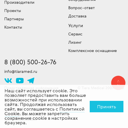
устранения неисправностей и команду
обязательно уточняйте, что входит в эту
Производители
Подбор и продажа оригинальных
сертифицированных специалистов
Вопрос-ответ
сумму!
Проекты
запчастей для медицинской техники.
выездного обслуживания техники. Работы
Доставка
Скидки!
У нас действует гибкая система
Партнеры
проводятся согласно стандартам
скидок, постоянно проводятся
Услуги
производителя. Доставляем
Контакты
специальные акции и действуют другие
оборудование в сервисный центр -
Сервис
привлекательные предложения. Следите
бесплатно!
Лизинг
за новостями!
Комплексное оснащение
8 (800) 500-26-76
info@tiaramed.ru
Представленная информация
Tiara Medical 2007-2026
©
Наш сайт использует cookie. Это
не является публичной
позволяет предоставить вам больше
офертой.
возможностей при использовании
Ознакомьтесь с нашей
сайта. Продолжая использовать
Принять
политикой
сайт, вы соглашаетесь с
Политикой
Cookie
. Вы можете запретить
конфиденциальности
и
сохранение cookie в настройках
политикой cookie
.
браузера.