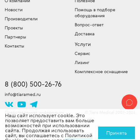
О компании
Полезное
Мы имеем собственный лицензированный
Отдел запчастей медицинского
компании точную цену на медицинское
Новости
Помощь в подборе
сервисный центр для обслуживания и
оборудования
оборудование – обязательно уточняйте, что
оборудования
устранения неисправностей и команду
Производители
входит в эту сумму!
Подбор и продажа оригинальных
сертифицированных специалистов
Вопрос-ответ
Проекты
запчастей для медицинской техники.
Скидки!
выездного обслуживания техники. Работы
У нас действует гибкая система
Доставка
Партнеры
скидок, постоянно проводятся специальные
проводятся согласно стандартам
Услуги
акции и действуют другие привлекательные
производителя. Доставляем
Контакты
предложения. Следите за новостями!
оборудование в сервисный центр -
Сервис
бесплатно!
Лизинг
Комплексное оснащение
8 (800) 500-26-76
info@tiaramed.ru
Представленная информация
Tiara Medical 2007-2026
©
Наш сайт использует cookie. Это
не является публичной
позволяет предоставить вам больше
офертой.
возможностей при использовании
Ознакомьтесь с нашей
сайта. Продолжая использовать
Принять
политикой
сайт, вы соглашаетесь с
Политикой