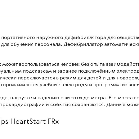
ль портативного наружного дефибриллятора для общест
и для обучения персонала. Дефибриллятор автоматическ
 может воспользоваться человек без опыта взаимодейс
уальным подсказкам и заранее подключённым электродам
ически переключается в режим для детей и для новоро
ятором имеются учебные электроды и программа из вос
оде, нагрузке и падению с высоты до метра. Его масса в
ектрокардиографии и события сохраняются. Данные можн
ps HeartStart FRx