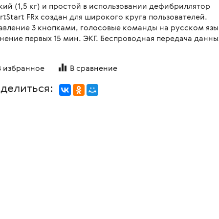
кий (1,5 кг) и простой в использовании дефибриллятор
овления бинокулярного
копы стоматологические
я
Медицинские мониторы
 для перевозки больных и
rtStart FRx создан для широкого круга пользователей.
ляций
логия
Неонатология
авление 3 кнопками, голосовые команды на русском язы
нальная диагностика в
нение первых 15 мин. ЭКГ. Беспроводная передача данны
мологии
и медицинские
ометрия
Средства индивидуальной за
оретинографы
и медицинские
ция отходов
Медицинские тепловизоры
ункциональные
В избранное
В сравнение
москопы
итация
с мойками
делиться:
пробных очковых линз
столы
мологические линзы
медицинские
медицинские
 для вливаний
и для СМП