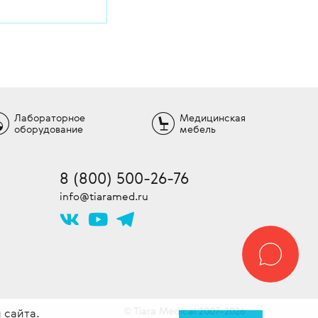
тчиков (на
фтальмологии,
ыть увеличен в
сследований).
братитесь за
чительно
6-76
нты могут
-МЕДИКАЛ.
ки с помощью
Лабораторное
Медицинская
оборудование
мебель
ся на
аниями,
ки. Работы
8 (800) 500-26-76
 - бесплатно!
info@tiaramed.ru
ание –
ействуют
Tiara Medical 2007-2026
 сайта.
©