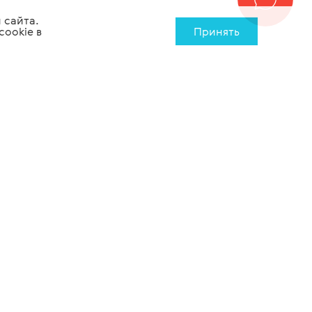
 сайта.
cookie в
Принять
Лабораторное
Медицинская
оборудование
мебель
8 (800) 500-26-76
info@tiaramed.ru
Tiara Medical 2007-2026
©