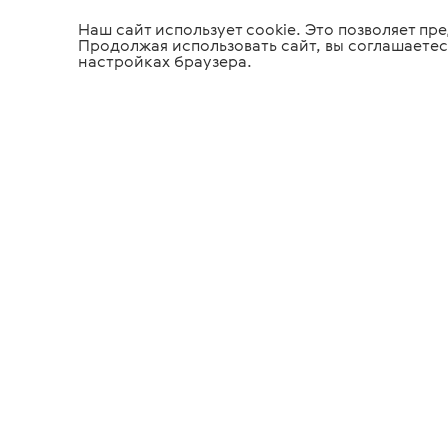
Наш сайт использует cookie. Это позволяет п
Продолжая использовать сайт, вы соглашаетес
настройках браузера.
Медицинское
Офтальмол
оборудование
оборудова
Tiara Medical
Инфор
О компании
Полезн
Новости
Помощь
Производители
Вопрос
Проекты
Достав
Партнеры
Контакты
Представленная информация не является публичн
Ознакомьтесь с нашей
политикой конфиденциаль