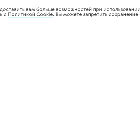
редоставить вам больше возможностей при использовании
ь с
Политикой Cookie
. Вы можете запретить сохранение 
огическое
Стоматологическое
ние
оборудование
мация
Услуги
ое
Сервис
 в подборе оборудования
Лизинг
-ответ
Комплексное оснащение
ка
ой офертой.
ности
и
политикой cookie
.