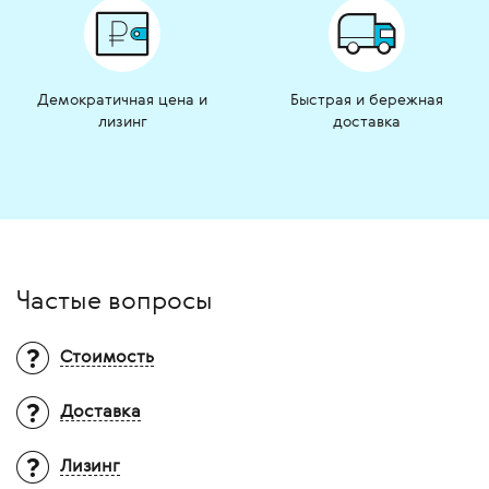
Демократичная цена и
Быстрая и бережная
лизинг
доставка
Частые вопросы
Стоимость
Доставка
Вопрос:
Почему на многие товары не
указана цена?
Ответ:
Итоговая стоимость оборудования
Лизинг
Территория доставки?
зависит от множества факторов: