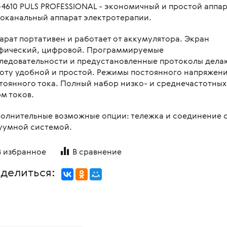
-4610 PULS PROFESSIONAL - экономичный и простой аппар
овления бинокулярного
копы стоматологические
я
Медицинские мониторы
 для перевозки больных и
оканальный аппарат электротерапии.
ляций
логия
Неонатология
нальная диагностика в
арат портативен и работает от аккумулятора. Экран
мологии
и медицинские
ометрия
Средства индивидуальной за
фический, цифровой. Программируемые
оретинографы
ледовательности и предустановленные протоколы дела
и медицинские
ция отходов
Медицинские тепловизоры
ункциональные
оту удобной и простой. Режимы постоянного напряжени
москопы
итация
тоянного тока. Полный набор низко- и среднечастотных
с мойками
м токов.
пробных очковых линз
столы
мологические линзы
олнительные возможные опции: тележка и соединение 
медицинские
уумной системой.
медицинские
В избранное
В сравнение
 для вливаний
делиться:
и для СМП