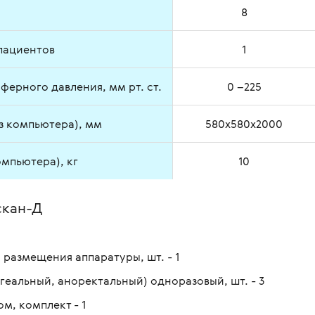
8
пациентов
1
ерного давления, мм рт. ст.
0 –225
з компьютера), мм
580х580х2000
омпьютера), кг
10
скан-Д
 размещения аппаратуры, шт. - 1
еальный, аноректальный) одноразовый, шт. - 3
м, комплект - 1