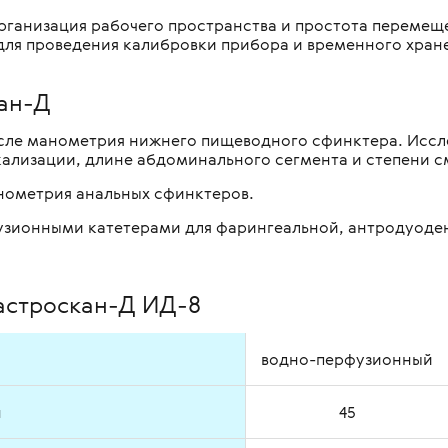
ганизация рабочего пространства и простота перемеще
 для проведения калибровки прибора и временного хран
ан-Д
исле манометрия нижнего пищеводного сфинктера. Иссл
кализации, длине абдоминального сегмента и степени 
анометрия анальных сфинктеров.
узионными катетерами для фарингеальной, антродуоде
Гастроскан-Д ИД-8
водно-перфузионный
н
45