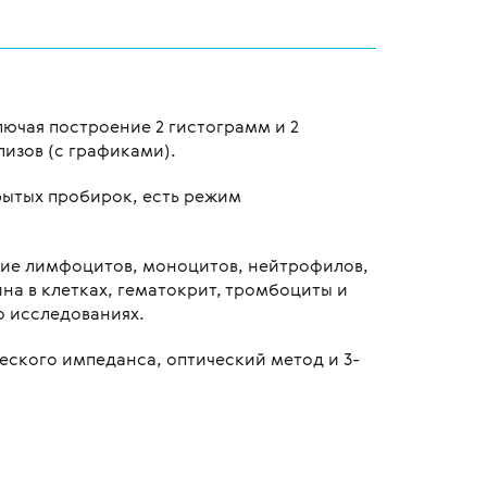
лючая построение 2 гистограмм и 2
лизов (с графиками).
крытых пробирок, есть режим
ние лимфоцитов, моноцитов, нейтрофилов,
на в клетках, гематокрит, тромбоциты и
o исследованиях.
ского импеданса, оптический метод и 3-