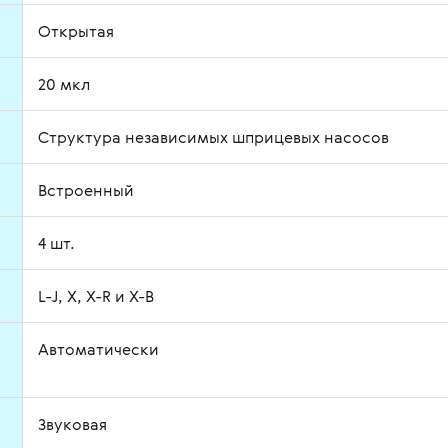
Открытая
20 мкл
Структура независимых шприцевых насосов
Встроенный
4 шт.
L-J, X, X-R и X-B
Автоматически
Звуковая