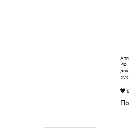
Апп
РФ,
док
рус
По