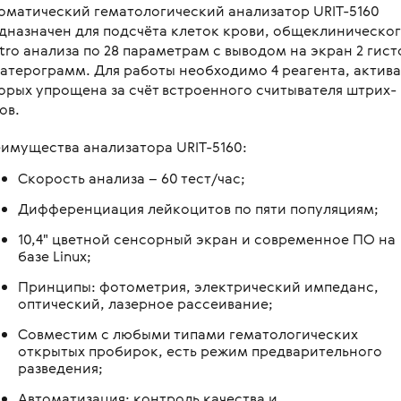
оматический гематологический анализатор URIT-5160
овления бинокулярного
копы стоматологические
я
Медицинские мониторы
 для перевозки больных и
дназначен для подсчёта клеток крови, общеклиническог
ляций
логия
Неонатология
vitro анализа по 28 параметрам с выводом на экран 2 гист
нальная диагностика в
катерограмм. Для работы необходимо 4 реагента, актив
мологии
и медицинские
ометрия
Средства индивидуальной за
орых упрощена за счёт встроенного считывателя штрих-
оретинографы
и медицинские
ов.
ция отходов
Медицинские тепловизоры
ункциональные
москопы
итация
имущества анализатора URIT-5160:
с мойками
пробных очковых линз
Скорость анализа – 60 тест/час;
столы
мологические линзы
Дифференциация лейкоцитов по пяти популяциям;
медицинские
10,4" цветной сенсорный экран и современное ПО на
медицинские
базе Linux;
 для вливаний
Принципы: фотометрия, электрический импеданс,
оптический, лазерное рассеивание;
и для СМП
Совместим с любыми типами гематологических
открытых пробирок, есть режим предварительного
разведения;
Автоматизация: контроль качества и