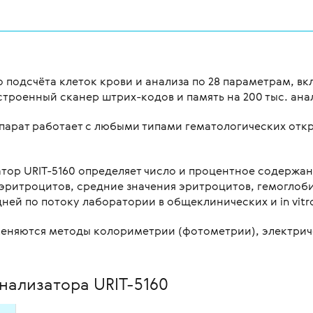
 подсчёта клеток крови и анализа по 28 параметрам, вк
строенный сканер штрих-кодов и память на 200 тыс. ана
Аппарат работает с любыми типами гематологических от
тор URIT-5160 определяет число и процентное содержа
эритроцитов, средние значения эритроцитов, гемоглоби
ней по потоку лаборатории в общеклинических и in vitr
еняются методы колориметрии (фотометрии), электриче
нализатора URIT-5160