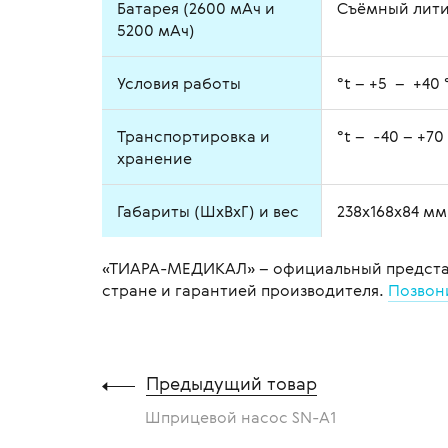
Батарея (2600 мАч и
Съёмный литий
5200 мАч)
Условия работы
°t – +5 – +40 
Транспортировка и
°t – -40 – +70
хранение
Габариты (ШхВхГ) и вес
238х168х84 мм,
«ТИАРА-МЕДИКАЛ» – официальный представит
стране и гарантией производителя.
Позвон
Предыдущий товар
Шприцевой насос SN-A1