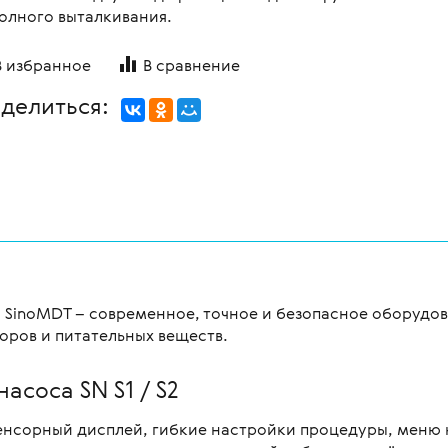
олного выталкивания.
В избранное
В сравнение
делиться:
а SinoMDT – современное, точное и безопасное оборудо
оров и питательных веществ.
соса SN S1 / S2
нсорный дисплей, гибкие настройки процедуры, меню н