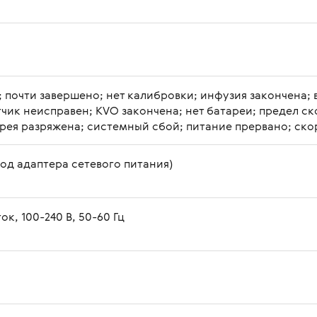
 почти завершено; нет калибровки; инфузия закончена; 
тчик неисправен; KVO закончена; нет батареи; предел ск
арея разряжена; системный сбой; питание прервано; ск
ыход адаптера сетевого питания)
к, 100-240 В, 50-60 Гц