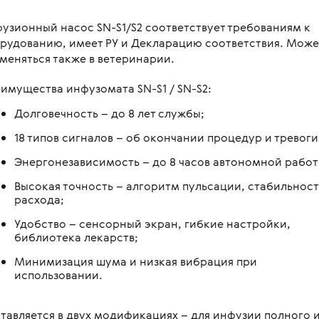
овления бинокулярного
копы стоматологические
я
Медицинские мониторы
 для перевозки больных и
узионный насос SN-S1/S2 соответствует требованиям к
ляций
логия
Неонатология
рудованию, имеет РУ и Декларацию соответствия. Може
нальная диагностика в
мологии
меняться также в ветеринарии.
и медицинские
ометрия
Средства индивидуальной за
оретинографы
и медицинские
имущества инфузомата SN-S1 / SN-S2:
ция отходов
Медицинские тепловизоры
ункциональные
москопы
Долговечность – до 8 лет службы;
итация
с мойками
пробных очковых линз
18 типов сигналов – об окончании процедур и тревоги
столы
мологические линзы
Энергонезависимость – до 8 часов автономной работ
медицинские
Высокая точность – алгоритм пульсации, стабильност
расхода;
медицинские
Удобство – сенсорный экран, гибкие настройки,
 для вливаний
библиотека лекарств;
и для СМП
Минимизация шума и низкая вибрация при
использовании.
тавляется в двух модификациях – для инфузии полного 