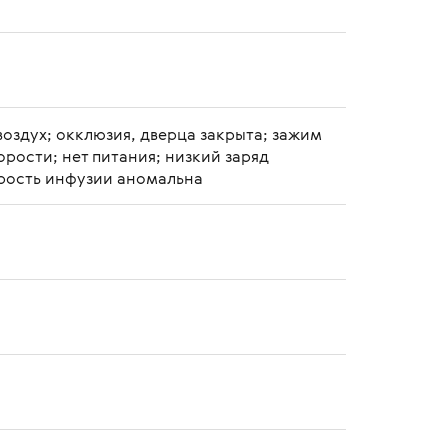
воздух; окклюзия, дверца закрыта; зажим
орости; нет питания; низкий заряд
орость инфузии аномальна