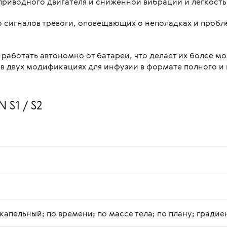
приводного двигателя и сниженной вибрации и лёгкость –
о сигналов тревоги, оповещающих о неполадках и пробл
 работать автономно от батареи, что делает их более м
в двух модификациях для инфузии в формате полного и 
 S1 / S2
капельный; по времени; по массе тела; по плану; гради