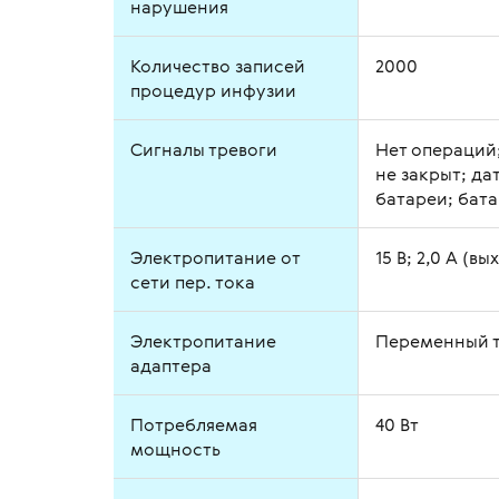
нарушения
Количество записей
2000
процедур инфузии
Сигналы тревоги
Нет операций;
не закрыт; да
батареи; бат
Электропитание от
15 В; 2,0 А (в
сети пер. тока
Электропитание
Переменный то
адаптера
Потребляемая
40 Вт
мощность