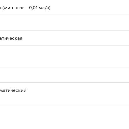
ч (мин. шаг – 0,01 мл/ч)
матическая
оматический