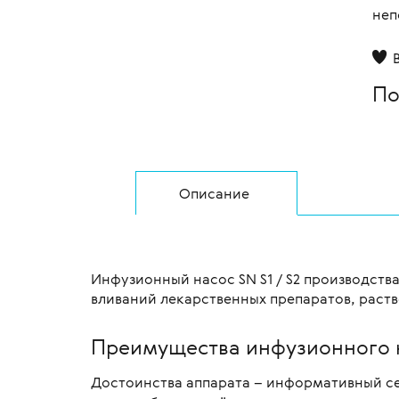
неп
По
Описание
Инфузионный насос SN S1 / S2 производств
вливаний лекарственных препаратов, раств
Преимущества инфузионного на
Достоинства аппарата – информативный се