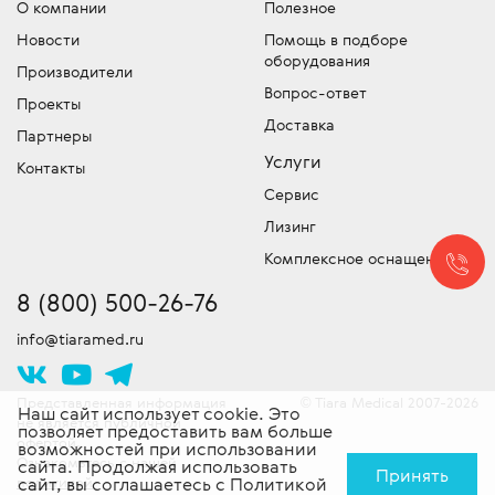
О компании
Полезное
Мы имеем собственный лицензированный
Отдел запчастей медицинского
либо компании точную цену на
Новости
Помощь в подборе
сервисный центр для обслуживания и
оборудования
медицинское оборудование –
оборудования
устранения неисправностей и команду
обязательно уточняйте, что входит в эту
Производители
Подбор и продажа оригинальных
сертифицированных специалистов
Вопрос-ответ
сумму!
Проекты
запчастей для медицинской техники.
выездного обслуживания техники. Работы
Доставка
Скидки!
У нас действует гибкая система
Партнеры
проводятся согласно стандартам
скидок, постоянно проводятся
Услуги
производителя. Доставляем
Контакты
специальные акции и действуют другие
оборудование в сервисный центр -
Сервис
привлекательные предложения. Следите
бесплатно!
Лизинг
за новостями!
Комплексное оснащение
8 (800) 500-26-76
info@tiaramed.ru
Представленная информация
Tiara Medical 2007-2026
©
Наш сайт использует cookie. Это
не является публичной
позволяет предоставить вам больше
офертой.
возможностей при использовании
Ознакомьтесь с нашей
сайта. Продолжая использовать
Принять
политикой
сайт, вы соглашаетесь с
Политикой