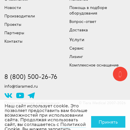
Мы имеем собственный лицензированный
Отдел запчастей медицинского
либо компании точную цену на
Новости
Помощь в подборе
сервисный центр для обслуживания и
оборудования
медицинское оборудование –
оборудования
устранения неисправностей и команду
обязательно уточняйте, что входит в эту
Производители
Подбор и продажа оригинальных
сертифицированных специалистов
Вопрос-ответ
сумму!
Проекты
запчастей для медицинской техники.
выездного обслуживания техники. Работы
Доставка
Скидки!
У нас действует гибкая система
Партнеры
проводятся согласно стандартам
скидок, постоянно проводятся
Услуги
производителя. Доставляем
Контакты
специальные акции и действуют другие
оборудование в сервисный центр -
Сервис
привлекательные предложения. Следите
бесплатно!
Лизинг
за новостями!
Комплексное оснащение
8 (800) 500-26-76
info@tiaramed.ru
Представленная информация
Tiara Medical 2007-2026
©
Наш сайт использует cookie. Это
не является публичной
позволяет предоставить вам больше
офертой.
возможностей при использовании
Ознакомьтесь с нашей
сайта. Продолжая использовать
Принять
политикой
сайт, вы соглашаетесь с
Политикой
Cookie
. Вы можете запретить
конфиденциальности
и