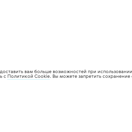
редоставить вам больше возможностей при использовании
ь с
Политикой Cookie
. Вы можете запретить сохранение 
огическое
Стоматологическое
ние
оборудование
мация
Услуги
ое
Сервис