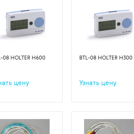
L-08 HOLTER H600
BTL-08 HOLTER H300
нать цену
Узнать цену
/12-канальный 24-разрядный
3/7-канальный 24-разрядны
теровский регистратор
холтеровский регистратор.
 избранное
В сравнение
В избранное
В сравн