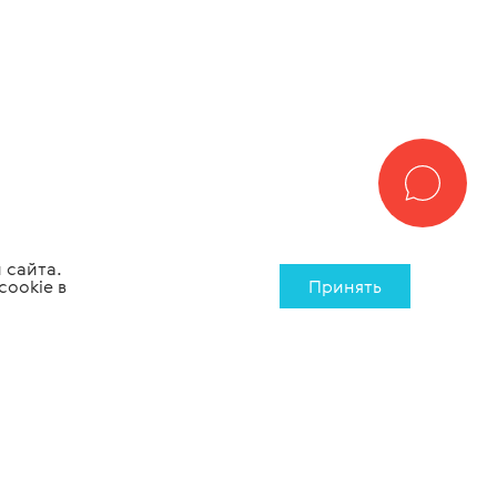
 сайта.
cookie в
Принять
Лабораторное
Медицинская
оборудование
мебель
8 (800) 500-26-76
info@tiaramed.ru