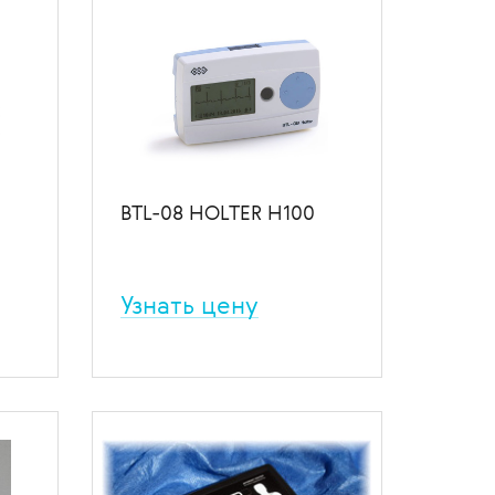
BTL-08 HOLTER H100
Узнать цену
й
Трёхканальный 24-разрядный
регистратор.
ение
В избранное
В сравнение