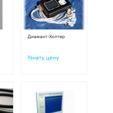
Диамант-Холтер
Узнать цену
Аппаратно-программный
комплекс с цифровой записью
м.
ЭКГ по Холтеру.
ение
В избранное
В сравнение