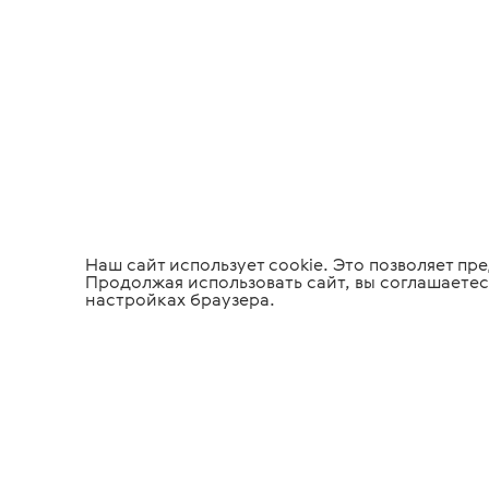
Наш сайт использует cookie. Это позволяет п
Продолжая использовать сайт, вы соглашаетес
настройках браузера.
Медицинское
Офтальмол
оборудование
оборудова
Tiara Medical
Инфор
О компании
Полезн