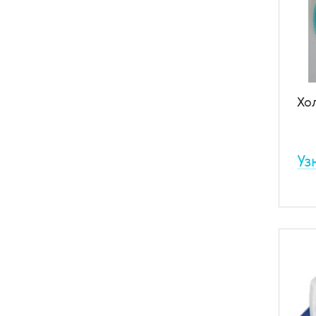
Хо
Уз
Сам
сут
дви
про
ада
бол
В