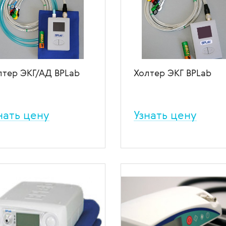
лтер ЭКГ/АД BPLab
Холтер ЭКГ BPLab
нать цену
Узнать цену
ый компактный в мире
Современный компактный
очный монитор ЭКГ, АД и
холтер ЭКГ с продвинутым
гательной активности с
программным обеспечение
граммным обеспечением,
В избранное
В сравн
птированным для работы с
ьшими потоками пациентов.
 избранное
В сравнение