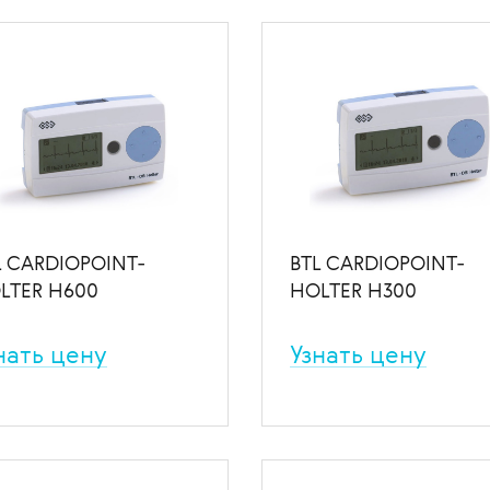
В избранное
В сравн
 посредством облачного
ложения из любой точки
а.
 избранное
В сравнение
L CARDIOPOINT-
BTL CARDIOPOINT-
LTER H600
HOLTER H300
нать цену
Узнать цену
тема 3/7/12-канального
Система 3/7-канального
иторирования с
мониторирования со
двинутым ПО.
стандартным ПО.
 избранное
В сравнение
В избранное
В сравн