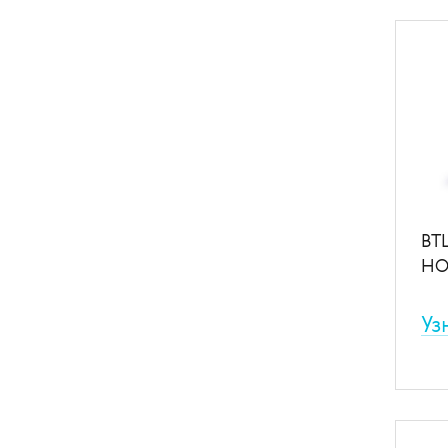
ЭКГ
при
мир
В
BT
HO
Уз
Сис
мон
про
В