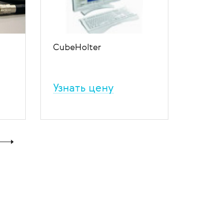
CubeHolter
Узнать цену
ый
Программное обеспечение для
холтеровского
мониторирования для систем
Cardioline.
ение
В избранное
В сравнение