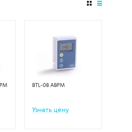
щиты
BPM
BTL-08 ABPM
Узнать цену
СМАД регистратор.
В избранное
В сравнение