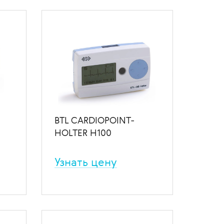
ение
BTL CARDIOPOINT-
HOLTER H100
Узнать цену
Система 3-канального
мониторирования с базовым
ПО
ение
В избранное
В сравнение