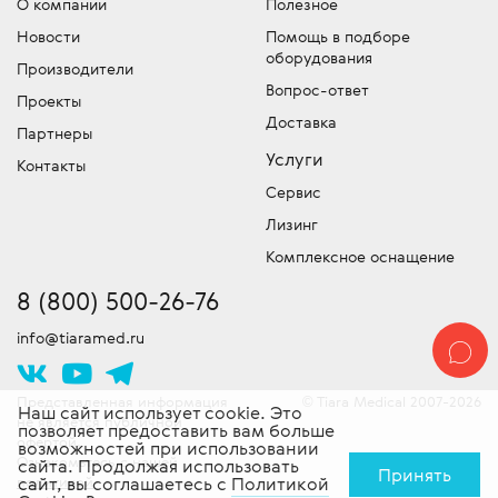
О компании
Полезное
Мы имеем собственный лицензированный
Отдел запчастей медицинского
либо компании точную цену на
Новости
Помощь в подборе
сервисный центр для обслуживания и
оборудования
медицинское оборудование –
оборудования
устранения неисправностей и команду
обязательно уточняйте, что входит в эту
Производители
Подбор и продажа оригинальных
сертифицированных специалистов
Вопрос-ответ
сумму!
Проекты
запчастей для медицинской техники.
выездного обслуживания техники. Работы
Доставка
Скидки!
У нас действует гибкая система
Партнеры
проводятся согласно стандартам
скидок, постоянно проводятся
Услуги
производителя. Доставляем
Контакты
специальные акции и действуют другие
оборудование в сервисный центр -
Сервис
привлекательные предложения. Следите
бесплатно!
Лизинг
за новостями!
Комплексное оснащение
8 (800) 500-26-76
info@tiaramed.ru
Представленная информация
Tiara Medical 2007-2026
©
Наш сайт использует cookie. Это
не является публичной
позволяет предоставить вам больше
офертой.
возможностей при использовании
Ознакомьтесь с нашей
сайта. Продолжая использовать
Принять
политикой
сайт, вы соглашаетесь с
Политикой