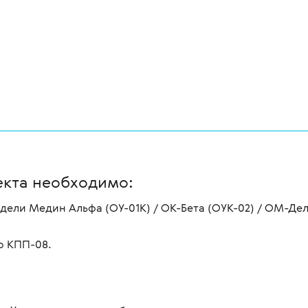
екта необходимо:
ели Медин Альфа (ОУ-01К) / ОК-Бета (ОУК-02) / ОМ-Де
о КПП-08.