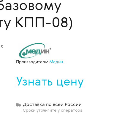
 базовому
ту КПП-08)
щиты
 с
Производитель:
Медин
Узнать цену
Доставка по всей России
Сроки уточняйте у оператора