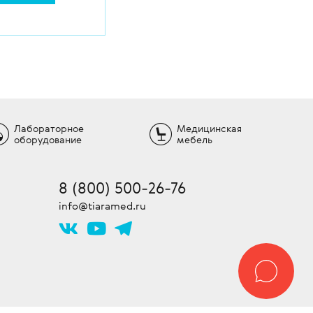
тчиков (на
фтальмологии,
ыть увеличен в
сследований).
братитесь за
чительно
6-76
нты могут
-МЕДИКАЛ.
ки с помощью
Лабораторное
Медицинская
оборудование
мебель
ся на
аниями,
ки. Работы
8 (800) 500-26-76
 - бесплатно!
info@tiaramed.ru
ание –
ействуют