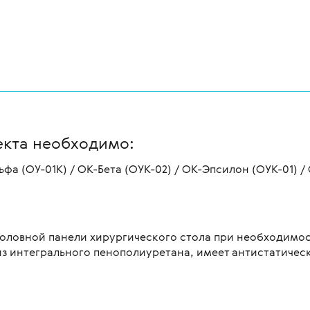
екта необходимо:
фа (ОУ-01К) / ОК-Бета (ОУК-02) / ОК-Эпсилон (ОУК-01) 
 головной панели хирургического стола при необходимо
з интегрального пенополиуретана, имеет антистатичес