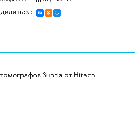
делиться:
омографов Supria от Hitachi