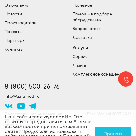
Совет:
Если вы видите в каталоге какой-
О компании
Полезное
Мы имеем собственный лицензированный
Отдел запчастей медицинского
либо компании точную цену на
Новости
Помощь в подборе
сервисный центр для обслуживания и
оборудования
медицинское оборудование –
оборудования
устранения неисправностей и команду
обязательно уточняйте, что входит в эту
Производители
Подбор и продажа оригинальных
сертифицированных специалистов
Вопрос-ответ
сумму!
Проекты
запчастей для медицинской техники.
выездного обслуживания техники. Работы
Доставка
Скидки!
У нас действует гибкая система
Партнеры
проводятся согласно стандартам
скидок, постоянно проводятся
Услуги
производителя. Доставляем
Контакты
специальные акции и действуют другие
оборудование в сервисный центр -
Сервис
привлекательные предложения. Следите
бесплатно!
Лизинг
за новостями!
Комплексное оснащение
8 (800) 500-26-76
info@tiaramed.ru
Представленная информация
Tiara Medical 2007-2026
©
Наш сайт использует cookie. Это
не является публичной
позволяет предоставить вам больше
офертой.
возможностей при использовании
Ознакомьтесь с нашей
сайта. Продолжая использовать
Принять
политикой