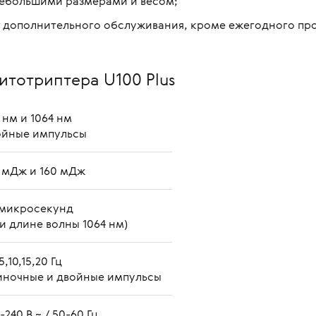
небольшими размерами и весом;
т дополнительного обслуживания, кроме ежегодного пр
итотриптера U100 Plus
 нм и 1064 нм
ойные импульсы
 мДж и 160 мДж
 микросекунд
и длине волны 1064 нм)
,5,10,15,20 Гц
иночные и двойные импульсы
-240 В ~ / 50-60 Гц