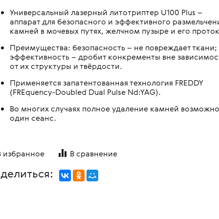
овления бинокулярного
копы стоматологические
я
Медицинские мониторы
Универсальный лазерный литотриптер U100 Plus –
 для перевозки больных и
аппарат для безопасного и эффективного размельчен
ляций
логия
Неонатология
камней в мочевых путях, желчном пузыре и его проток
нальная диагностика в
мологии
и медицинские
ометрия
Средства индивидуальной за
Преимущества: безопасность – не повреждает ткани;
эффективность – дробит конкременты вне зависимос
оретинографы
и медицинские
ция отходов
Медицинские тепловизоры
от их структуры и твёрдости.
ункциональные
москопы
итация
Применяется запатентованная технология FREDDY
с мойками
(FREquency-Doubled Dual Pulse Nd:YAG).
пробных очковых линз
столы
Во многих случаях полное удаление камней возможно
мологические линзы
один сеанс.
медицинские
медицинские
В избранное
В сравнение
 для вливаний
делиться:
и для СМП