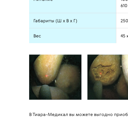
610
Габариты (Ш x В x Г)
250
Вес
45 
В Тиара-Медикал вы можете выгодно приобр