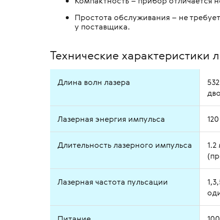
Компактность – прибор отличается 
Простота обслуживания – не требуе
у поставщика.
Технические характеристики л
Длина волн лазера
532
дв
Лазерная энергия импульса
120
Длительность лазерного импульса
1.2
(пр
Лазерная частота пульсации
1,3
од
Питание
100