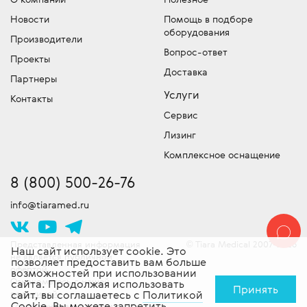
Мы имеем собственный лицензированный
Отдел запчастей медицинского
либо компании точную цену на
Новости
Помощь в подборе
сервисный центр для обслуживания и
оборудования
медицинское оборудование –
оборудования
устранения неисправностей и команду
обязательно уточняйте, что входит в эту
Производители
Подбор и продажа оригинальных
сертифицированных специалистов
Вопрос-ответ
сумму!
Проекты
запчастей для медицинской техники.
выездного обслуживания техники. Работы
Доставка
Скидки!
У нас действует гибкая система
Партнеры
проводятся согласно стандартам
скидок, постоянно проводятся
Услуги
производителя. Доставляем
Контакты
специальные акции и действуют другие
оборудование в сервисный центр -
Сервис
привлекательные предложения. Следите
бесплатно!
Лизинг
за новостями!
Комплексное оснащение
8 (800) 500-26-76
info@tiaramed.ru
Представленная информация
Tiara Medical 2007-2026
©
Наш сайт использует cookie. Это
не является публичной
позволяет предоставить вам больше
офертой.
возможностей при использовании
Ознакомьтесь с нашей
сайта. Продолжая использовать
Принять
политикой
сайт, вы соглашаетесь с
Политикой
Cookie
. Вы можете запретить
конфиденциальности
и