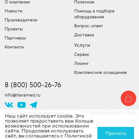
О компании
Полезное
Мы имеем собственный лицензированный
Отдел запчастей медицинского
либо компании точную цену на
Новости
Помощь в подборе
сервисный центр для обслуживания и
оборудования
медицинское оборудование –
оборудования
устранения неисправностей и команду
обязательно уточняйте, что входит в эту
Производители
Подбор и продажа оригинальных
сертифицированных специалистов
Вопрос-ответ
сумму!
Проекты
запчастей для медицинской техники.
выездного обслуживания техники. Работы
Доставка
Скидки!
У нас действует гибкая система
Партнеры
проводятся согласно стандартам
скидок, постоянно проводятся
Услуги
производителя. Доставляем
Контакты
специальные акции и действуют другие
оборудование в сервисный центр -
Сервис
привлекательные предложения. Следите
бесплатно!
Лизинг
за новостями!
Комплексное оснащение
8 (800) 500-26-76
info@tiaramed.ru
Представленная информация
Tiara Medical 2007-2026
©
Наш сайт использует cookie. Это
не является публичной
позволяет предоставить вам больше
офертой.
возможностей при использовании
Ознакомьтесь с нашей
сайта. Продолжая использовать
Принять
политикой
сайт, вы соглашаетесь с
Политикой