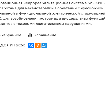
овационная нейрореабилитационная система БИОКИН
овления бинокулярного
копы стоматологические
я
Медицинские мониторы
 для перевозки больных и
работана для механотерапии в сочетании с чрескожной
ляций
логия
Неонатология
нальной и функциональной электрической стимуляцие
нальная диагностика в
, для возобновления моторных и висцеральных функций
мологии
и медицинские
ометрия
Средства индивидуальной за
иентов с тяжелыми двигательными нарушениями.
оретинографы
и медицинские
ция отходов
Медицинские тепловизоры
ункциональные
В избранное
В сравнение
москопы
итация
с мойками
делиться:
пробных очковых линз
столы
мологические линзы
медицинские
медицинские
 для вливаний
и для СМП