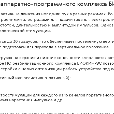
 аппаратно-программного комплекса 
 активные движения ног и/или рук в разных режимах. В
троенными электродами для подачи тока для электрост
астотой, длительностью и амплитудой импульсов. Одн
иологической стимуляции.
тся до 30 градусов, что обеспечивает постепенную вер
о подготовки для перехода в вертикальное положение.
грузок на верхние и нижние конечности выполняется 
ое ПО реабилитационного комплекса БИОКИН-ЭС позвол
астройки с целью оптимизации работы устройства под 
тивный или ассистивно-активный);
тростимуляции для каждого из 16 каналов портативног
емя нарастания импульса и др.