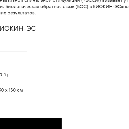
нвазивной спинальной стимуляции (ЧЭССМ) вызывает у 
и. Биологическая обратная связь (БОС) в БИОКИН-ЭС»по
ие результатов.
 БИОКИН-ЭС
0 Гц
50 х 150 см