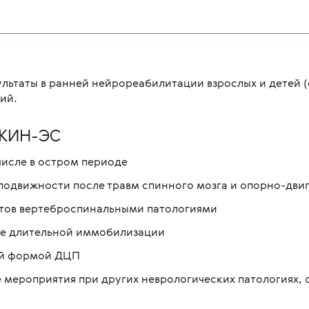
льтаты в ранней нейрореабилитации взрослых и детей (о
ий.
ОКИН-ЭС
числе в остром периоде
подвижности после травм спинного мозга и опорно-дви
нтов вертеброспинальными патологиями
е длительной иммобилизации
ой формой ДЦП
мероприятия при других неврологических патологиях,