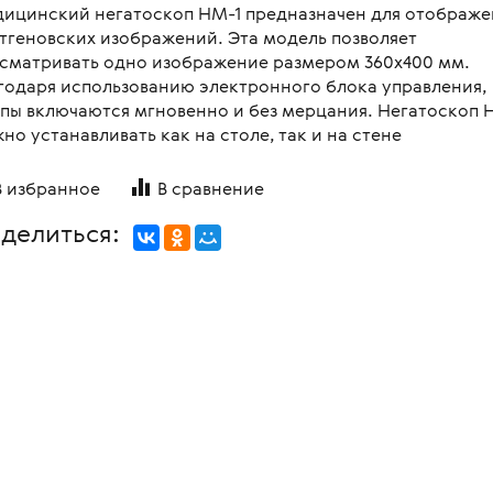
ицинский негатоскоп НМ-1 предназначен для отображе
овления бинокулярного
копы стоматологические
я
Медицинские мониторы
 для перевозки больных и
тгеновских изображений. Эта модель позволяет
ляций
логия
Неонатология
сматривать одно изображение размером 360х400 мм.
нальная диагностика в
годаря использованию электронного блока управления,
мологии
и медицинские
ометрия
Средства индивидуальной за
пы включаются мгновенно и без мерцания. Негатоскоп 
оретинографы
и медицинские
но устанавливать как на столе, так и на стене
ция отходов
Медицинские тепловизоры
ункциональные
москопы
итация
В избранное
В сравнение
с мойками
пробных очковых линз
делиться:
столы
мологические линзы
медицинские
медицинские
 для вливаний
и для СМП