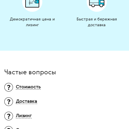
Демократичная цена и
Быстрая и бережная
лизинг
доставка
Частые вопросы
Стоимость
Доставка
Вопрос:
Почему на многие товары не
указана цена?
Ответ:
Итоговая стоимость оборудования
Лизинг
Территория доставки?
зависит от множества факторов:
ТИАРА-МЕДИКАЛ осуществляет доставку