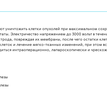
яют уничтожить клетки опухолей при максимальном сох
статы. Электричество напряжением до 3000 вольт в тече
ектрода, повреждая их мембраны, после чего остатки кл
еток и лечение мягко-тканных изменений, при этом все
одиться интраоперационно, лапароскопически и чрескож
лезы
лезы
: