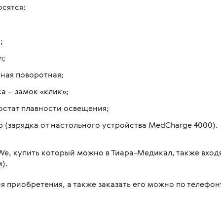
сятся:
;
л;
тная поворотная;
а – замок «клик»;
остат плавности освещения;
р (зарядка от настольного устройства MedCharge 4000).
We, купить который можно в Тиара-Медикал, также вход
).
 приобретения, а также заказать его можно по телефону