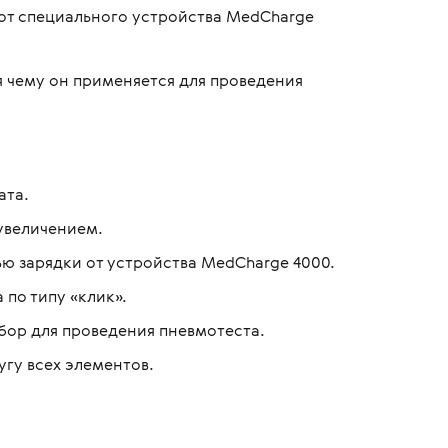
а от специального устройства MedCharge
я чему он применяется для проведения
ата.
увеличением.
ью зарядки от устройства MedCharge 4000.
по типу «клик».
бор для проведения пневмотеста.
угу всех элементов.