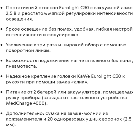
овления бинокулярного
копы стоматологические
я
Медицинские мониторы
Портативный отоскоп Eurolight C30 с вакуумной лам
 для перевозки больных и
2,5 В и реостатом мягкой регулировки интенсивности
ляций
логия
Неонатология
освещения.
нальная диагностика в
мологии
и медицинские
ометрия
Средства индивидуальной за
Яркое освещение без помех, удобная, гибкая настрой
интенсивности и фокусировка.
оретинографы
и медицинские
ция отходов
Медицинские тепловизоры
ункциональные
Увеличение в три раза и широкий обзор с помощью
москопы
итация
поворотной линзы.
с мойками
пробных очковых линз
Возможность подключения нагнетательного баллона 
столы
пневмотеста.
мологические линзы
медицинские
Надёжное крепление головки KaWe Eurolight C30 к
рукояти при помощи замка «клик».
медицинские
Питание от 2 батарей или аккумулятора, помещаемых
 для вливаний
ручку прибора (зарядка от настольного устройства
MedCharge 4000).
и для СМП
Дополнительно: сумка на замке-молнии из
кожзаменителя и 20 одноразовых ушных воронок (2,5 
мм).