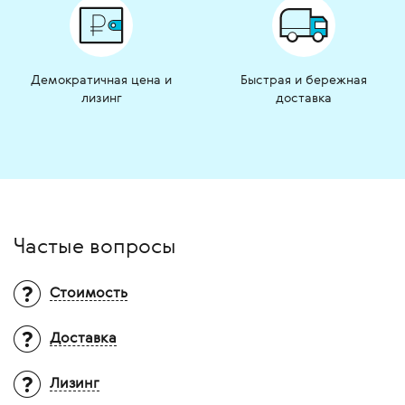
Демократичная цена и
Быстрая и бережная
лизинг
доставка
Частые вопросы
Стоимость
Доставка
Вопрос:
Почему на многие товары не
указана цена?
Ответ:
Итоговая стоимость оборудования
Лизинг
Территория доставки?
зависит от множества факторов: