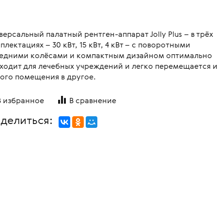
овления бинокулярного
копы стоматологические
я
Медицинские мониторы
 для перевозки больных и
ляций
логия
Неонатология
нальная диагностика в
версальный палатный рентген-аппарат Jolly Plus – в трёх
мологии
и медицинские
ометрия
Средства индивидуальной за
плектациях – 30 кВт, 15 кВт, 4 кВт – с поворотными
едними колёсами и компактным дизайном оптимально
оретинографы
и медицинские
ция отходов
Медицинские тепловизоры
ходит для лечебных учреждений и легко перемещается и
ункциональные
москопы
ого помещения в другое.
итация
с мойками
пробных очковых линз
В избранное
В сравнение
столы
мологические линзы
делиться:
медицинские
медицинские
 для вливаний
и для СМП