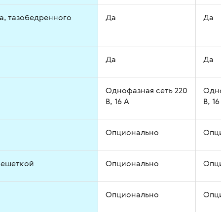
а, тазобедренного
Да
Да
Да
Да
Однофазная сеть 220
Одно
В, 16 А
В, 16
Опционально
Опц
решеткой
Опционально
Опц
Опционально
Опц