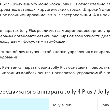
я большому выносу моноблока Jolly Plus относительно 
роватях, каталках, хирургических столах. Широкий диа
е позиционирование, в т. ч. в латеропозиции. А широко
 аппаратах Jolly Plus реализуется микропроцессорное 
ограмм органоавтоматики расширяют возможности диагнос
ежду двумя фокусными трубками.
ыносной двухступенчатой кнопки управления с спираль
ледований.
 Рентген-аппараты серии Jolly Plus оснащены поворотн
ьших задних колёсах рентген-аппаратов, управляемый с
движного аппарата Jolly 4 Plus / Jolly 15
Jolly 4 Plus
Jolly