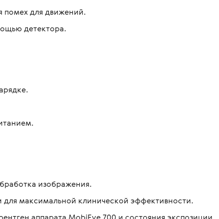
я помех для движений.
мощью детектора.
зарядке.
итанием.
обработка изображения.
и для максимальной клинической эффективности.
ентген аппарата MobiEye 700 и состояния экспозиции.