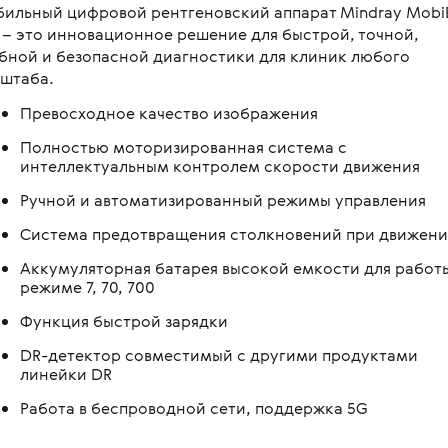
ильный цифровой рентгеновский аппарат Mindray Mobi
овления бинокулярного
копы стоматологические
я
Медицинские мониторы
 для перевозки больных и
 – это инновационное решение для быстрой, точной,
ляций
логия
Неонатология
бной и безопасной диагностики для клиник любого
нальная диагностика в
штаба.
мологии
и медицинские
ометрия
Средства индивидуальной за
Превосходное качество изображения
оретинографы
и медицинские
ция отходов
Медицинские тепловизоры
ункциональные
Полностью моторизированная система с
москопы
итация
интеллектуальным контролем скорости движения
с мойками
пробных очковых линз
Ручной и автоматизированный режимы управления
столы
мологические линзы
Система предотвращения столкновений при движен
медицинские
Аккумуляторная батарея высокой емкости для работы
медицинские
режиме 7, 70, 700
 для вливаний
Функция быстрой зарядки
и для СМП
DR-детектор совместимый с другими продуктами
линейки DR
Работа в беспроводной сети, поддержка 5G