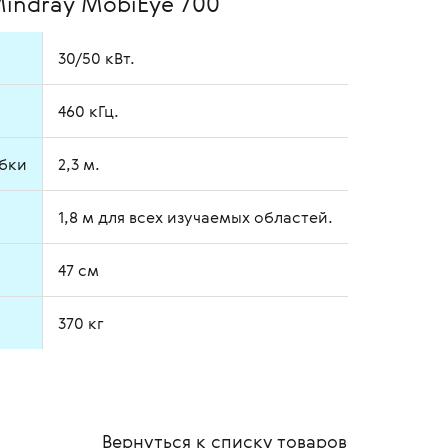
indray MobiEye 700
30/50 кВт.
460 кГц.
убки
2,3 м.
1,8 м для всех изучаемых областей.
47 см
370 кг
Вернуться к списку
товаров