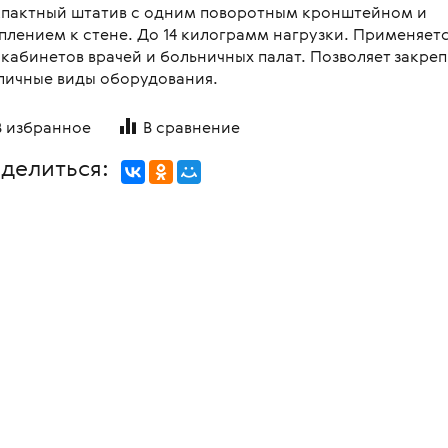
пактный штатив с одним поворотным кронштейном и
овления бинокулярного
копы стоматологические
я
Медицинские мониторы
 для перевозки больных и
плением к стене. До 14 килограмм нагрузки. Применяет
ляций
логия
Неонатология
 кабинетов врачей и больничных палат. Позволяет закреп
нальная диагностика в
личные виды оборудования.
мологии
и медицинские
ометрия
Средства индивидуальной за
оретинографы
и медицинские
ция отходов
Медицинские тепловизоры
В избранное
В сравнение
ункциональные
москопы
итация
делиться:
с мойками
пробных очковых линз
столы
мологические линзы
медицинские
медицинские
 для вливаний
и для СМП