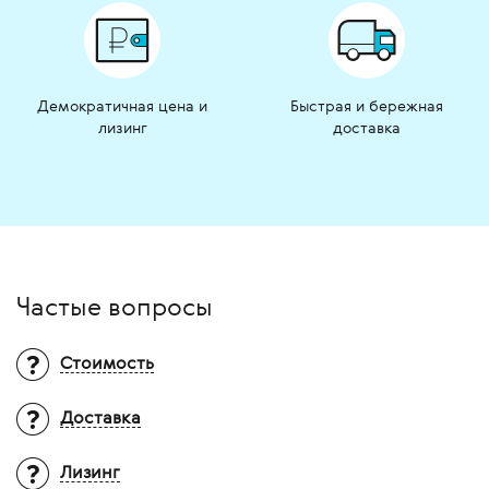
Демократичная цена и
Быстрая и бережная
лизинг
доставка
Частые вопросы
Стоимость
Доставка
Вопрос:
Почему на многие товары не
указана цена?
Ответ:
Итоговая стоимость оборудования
Лизинг
Территория доставки?