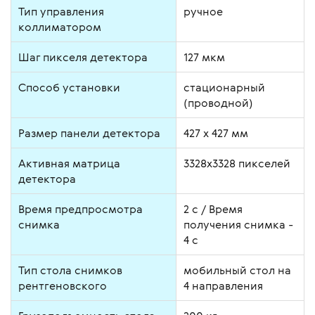
Тип управления
ручное
коллиматором
Шаг пикселя детектора
127 мкм
Способ установки
стационарный
(проводной)
Размер панели детектора
427 х 427 мм
Активная матрица
3328х3328 пикселей
детектора
Время предпросмотра
2 с / Время
снимка
получения снимка -
4 с
Тип стола снимков
мобильный стол на
рентгеновского
4 направления