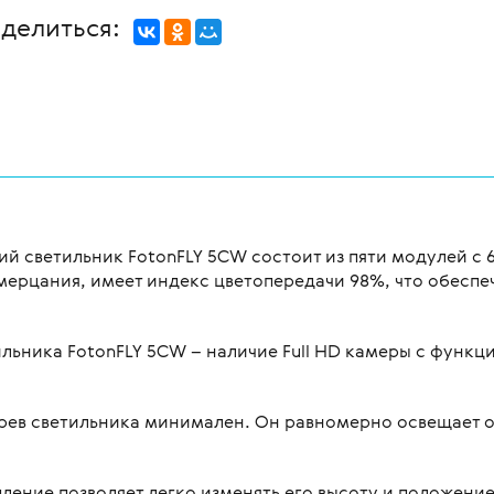
делиться:
 светильник FotonFLY 5СW состоит из пяти модулей с 
и мерцания, имеет индекс цветопередачи 98%, что обесп
ника FotonFLY 5СW – наличие Full HD камеры с функцие
грев светильника минимален. Он равномерно освещает 
епление позволяет легко изменять его высоту и положение