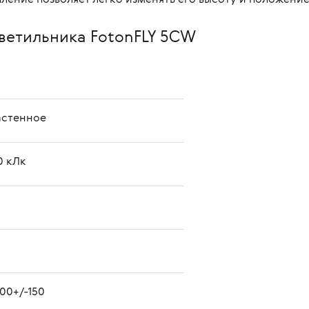
ветильника FotonFLY 5СW
астенное
0 кЛк
00+/-150