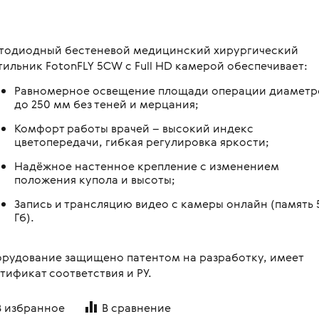
овления бинокулярного
копы стоматологические
я
Медицинские мониторы
 для перевозки больных и
ляций
логия
Неонатология
нальная диагностика в
тодиодный бестеневой медицинский хирургический
мологии
и медицинские
ометрия
Средства индивидуальной за
тильник FotonFLY 5СW с Full HD камерой обеспечивает:
оретинографы
и медицинские
ция отходов
Медицинские тепловизоры
Равномерное освещение площади операции диамет
ункциональные
до 250 мм без теней и мерцания;
москопы
итация
с мойками
Комфорт работы врачей – высокий индекс
пробных очковых линз
цветопередачи, гибкая регулировка яркости;
столы
мологические линзы
Надёжное настенное крепление с изменением
медицинские
положения купола и высоты;
медицинские
Запись и трансляцию видео с камеры онлайн (память 
Гб).
 для вливаний
и для СМП
рудование защищено патентом на разработку, имеет
тификат соответствия и РУ.
В избранное
В сравнение