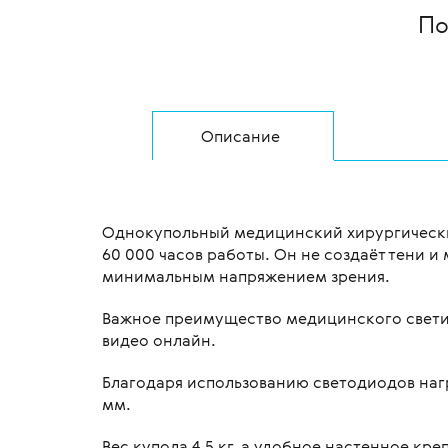
По
Описание
Однокупольный медицинский хирургический
60 000 часов работы. Он не создаёт тени 
минимальным напряжением зрения.
Важное преимущество медицинского светиль
видео онлайн.
Благодаря использованию светодиодов на
мм.
Вес купола 4,5 кг, а удобное настенное кр