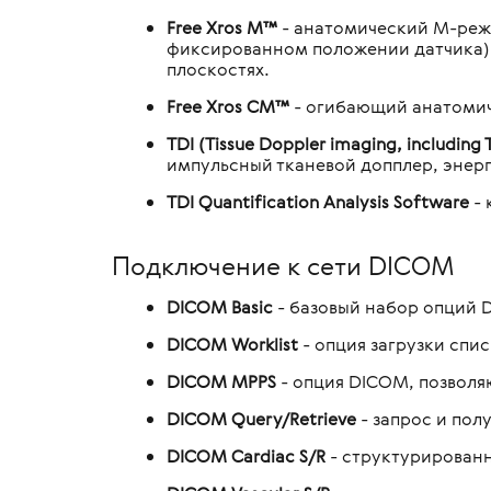
Free Xros M™
- анатомический М-режи
фиксированном положении датчика) и
плоскостях.
Free Xros CM™
- огибающий анатомич
TDI (Tissue Doppler imaging, including
импульсный тканевой допплер, энер
TDI Quantification Analysis Software
- 
Подключение к сети DICOM
DICOM Basic
- базовый набор опций D
DICOM Worklist
- опция загрузки спи
DICOM MPPS
- опция DICOM, позволя
DICOM Query/Retrieve
- запрос и пол
DICOM Cardiac S/R
- структурированн