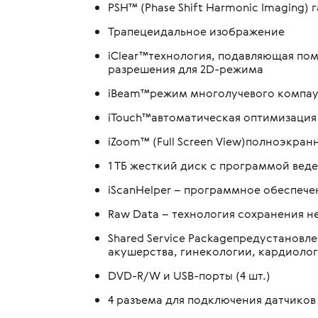
PSH™ (Phase Shift Harmonic Imaging
Трапецеидальное изображение
iClear™технология, подавляющая по
разрешения для 2D-режима
iBeam™режим многолучевого компа
iTouch™автоматическая оптимизация
iZoom™ (Full Screen View)полноэкра
1 ТБ жесткий диск с программой веде
iScanHelper – программное обеспе
Raw Data – технология сохранения 
Shared Service Packageпредустанов
акушерства, гинекологии, кардиоло
DVD-R/W и USB-порты (4 шт.)
4 разъема для подключения датчиков