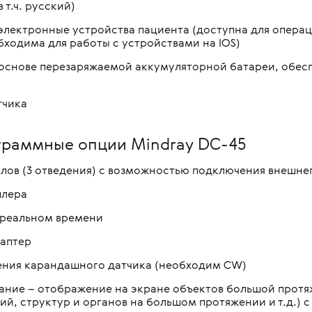
 т.ч. русский)
лектронные устройства пациента (доступна для операц
бходима для работы с устройствами на IOS)
 основе перезаряжаемой аккумуляторной батареи, обе
тчика
граммные опции Mindray DC-45
алов (3 отведения) с возможностью подключения внешнег
плера
 реальном времени
даптер
ения карандашного датчика (необходим CW)
ание – отображение на экране объектов большой прот
й, структур и органов на большом протяжении и т.д.) 