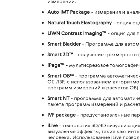
измерений.
Auto IMT Package
- измерения и анал
Natural Touch Elastography
- опция оц
UWN Contrast Imaging™
- опция для 
Smart Bladder
- Программа для автом
Smart 3D™
- получение трехмерного 
iPage™
- мультисрезовое томографич
Smart OB™
- программа автоматическ
ОГ, ЛЗР, с использованием алгоритм
программ измерений и расчетов OB)
Smart NT
- программа для автоматиче
пакета программ измерений и расчет
IVF package
- предустановленные пар
iLive
- технология 3D/4D визуализаци
визуальные эффекты, такие как: инт
человека. Использование iLive позв