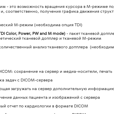
м - это возможность вращения курсора в М-режиме по
, соответственно, получения графика движения структ
еский М-режим (необходима опция TDI)
 TDI Color, Power, PW and M mode)
- пакет тканевой доппл
гетический тканевой допплер и тканевой М-режим
количественный анализ тканевого допплера (необходима
ICOM: сохранение на сервер и медиа-носители, печать
ска задач с DICOM-сервера
ющая загружать на сервер дополнительную информацию
учение данных пациента и изображений с сервера
ый отчет по кардиологии в формате DICOM