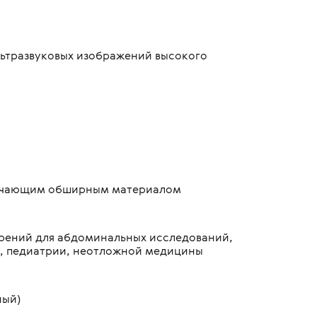
льтразвуковых изображений высокого
обучающим обширным материалом
ерений для абдоминальных исследований,
и, педиатрии, неотложной медицины
ный)