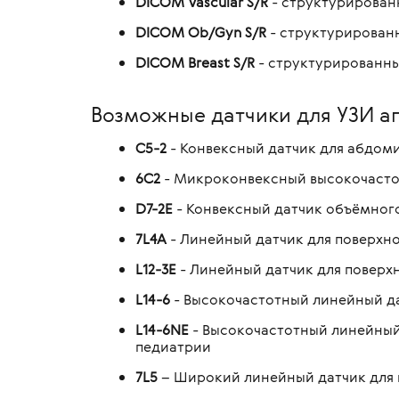
DICOM Vascular S/R
- структурирован
DICOM Ob/Gyn S/R
- структурирован
DICOM Breast S/R
- структурированн
Возможные датчики для УЗИ а
C5-2
- Конвексный датчик для абдом
6C2
- Микроконвексный высокочастот
D7-2E
- Конвексный датчик объёмног
7L4A
- Линейный датчик для поверхно
L12-3E
- Линейный датчик для поверх
L14-6
- Высокочастотный линейный да
L14-6NE
- Высокочастотный линейный 
педиатрии
7L5
– Широкий линейный датчик для 