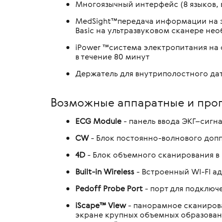
Многоязычный интерфейс (8 языков, в
MedSight™передача информации на э
Вasic на ультразвуковом сканере нео
iPower ™система электропитания на
в течение 80 минут
Держатель для внутриполостного да
Возможные аппаратные и про
ECG Module
- панель ввода ЭКГ–сигн
CW
- Блок постоянно-волнового доп
4D
- Блок объемного сканирования в
Built-in Wireless
- Встроенный WI-FI а
Pedoff Probe Port
- порт для подключ
iScape™ View
- панорамное сканиров
экране крупных объемных образовани