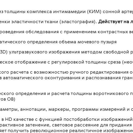
из толщины комплекса интимамедии (КИМ) сонной арте
енки эластичности ткани (эластография).
Действует на л
проведения обследования с применением контрастных в
атического определения объема мочевого пузыря
(3D) ультразвукового изображения методом свободной р
еское отображение с регулировкой толщины среза (нео
ого расчета с возможностью ручного редактирования ос
ов автоматического оконтуривания и распознавания гран
ского определения и расчета толщины воротникового п
ов OB)
аметры, аннотации, маркеры, программы измерений и о
я в HD качестве с функцией постобработки изображений
ерактивное затенение, световое рассеяние для придан
оляет получить революционное реалистичное изображени