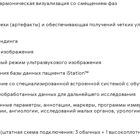
) гармоническая визуализация со смещением фаз
мехи (артефакты) и обеспечивающая получений четких у
ундинга
 изображения
нный режим ультразвукового изображения
ния базы данных пациента iStation™
чение со специализированной встроенной системой с 
необработанных данных для дальнейшего исследования
ленные параметры, аннотации, маркеры, программы изм
гии, ангиологии, исследований малых органов, урологи
 (штатная схема подключения: 3 обычных + 1 высокоплот