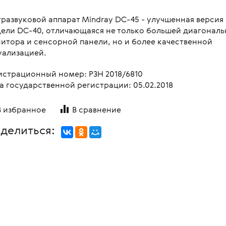
овления бинокулярного
копы стоматологические
я
Медицинские мониторы
 для перевозки больных и
тразвуковой аппарат Mindray DC-45 - улучшенная версия
ляций
логия
Неонатология
ели DC-40, отличающаяся не только большей диагонал
нальная диагностика в
мологии
итора и сенсорной панели, но и более качественной
и медицинские
ометрия
Средства индивидуальной за
уализацией.
оретинографы
и медицинские
ция отходов
Медицинские тепловизоры
ункциональные
истрационный номер: РЗН 2018/6810
москопы
итация
а государственной регистрации: 05.02.2018
с мойками
пробных очковых линз
столы
В избранное
В сравнение
мологические линзы
медицинские
делиться:
медицинские
 для вливаний
и для СМП