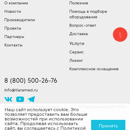
Совет:
Если вы видите в каталоге какой-либо
О компании
Полезное
Мы имеем собственный лицензированный
Отдел запчастей медицинского
компании точную цену на медицинское
Новости
Помощь в подборе
сервисный центр для обслуживания и
оборудования
оборудование – обязательно уточняйте, что
оборудования
устранения неисправностей и команду
Производители
входит в эту сумму!
Подбор и продажа оригинальных
сертифицированных специалистов
Вопрос-ответ
Проекты
запчастей для медицинской техники.
Скидки!
выездного обслуживания техники. Работы
У нас действует гибкая система
Доставка
Партнеры
скидок, постоянно проводятся специальные
проводятся согласно стандартам
Услуги
акции и действуют другие привлекательные
производителя. Доставляем
Контакты
предложения. Следите за новостями!
оборудование в сервисный центр -
Сервис
бесплатно!
Лизинг
Комплексное оснащение
8 (800) 500-26-76
info@tiaramed.ru
Представленная информация
Tiara Medical 2007-2026
©
Наш сайт использует cookie. Это
не является публичной
позволяет предоставить вам больше
офертой.
возможностей при использовании
Ознакомьтесь с нашей
сайта. Продолжая использовать
Принять
политикой
сайт, вы соглашаетесь с
Политикой