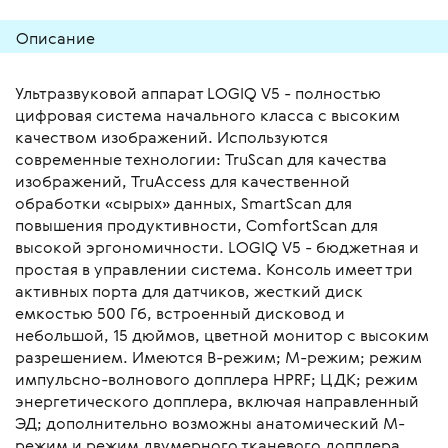
Описание
Ультразвуковой аппарат LOGIQ V5 - полностью
цифровая система начального класса с высоким
качеством изображений. Используются
современные технологии: TruScan для качества
изображений, TruAccess для качественной
обработки «сырых» данных, SmartScan для
повышения продуктивности, ComfortScan для
высокой эргономичности. LOGIQ V5 - бюджетная и
простая в управлении система. Консоль имеет три
активных порта для датчиков, жесткий диск
емкостью 500 Гб, встроенный дисковод и
небольшой, 15 дюймов, цветной монитор с высоким
разрешением. Имеются В-режим; М-режим; режим
импульсно-волнового допплера HPRF; ЦДК; режим
энергетического допплера, включая направленный
ЭД; дополнительно возможны анатомический М-
режим и режим двумерного тканевого допплера.