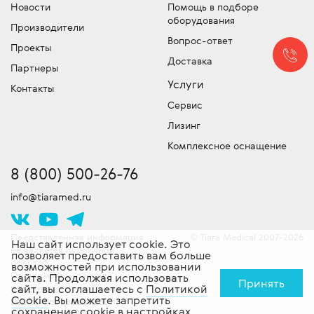
Новости
Помощь в подборе
сервисный центр для обслуживания и
оборудования
медицинское оборудование –
оборудования
устранения неисправностей и команду
обязательно уточняйте, что входит в эту
Производители
Подбор и продажа оригинальных
сертифицированных специалистов
Вопрос-ответ
сумму!
Проекты
запчастей для медицинской техники.
выездного обслуживания техники. Работы
Доставка
Скидки!
У нас действует гибкая система
Партнеры
проводятся согласно стандартам
скидок, постоянно проводятся
Услуги
производителя. Доставляем
Контакты
специальные акции и действуют другие
оборудование в сервисный центр -
Сервис
привлекательные предложения. Следите
бесплатно!
Лизинг
за новостями!
Комплексное оснащение
8 (800) 500-26-76
info@tiaramed.ru
Представленная информация
Tiara Medical 2007-2026
©
Наш сайт использует cookie. Это
не является публичной
позволяет предоставить вам больше
офертой.
возможностей при использовании
Ознакомьтесь с нашей
сайта. Продолжая использовать
Принять
политикой
сайт, вы соглашаетесь с
Политикой
Cookie
. Вы можете запретить
конфиденциальности
и
сохранение cookie в настройках
политикой cookie
.