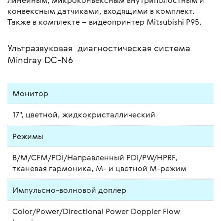
линейным, микроконвексным внутриполостным и
конвексным датчиками, входящими в комплект.
Также в комплекте – видеопринтер Mitsubishi P95.
Ультразвуковая диагностическая система
Mindray DC-N6
Монитор
17", цветной, жидкокристаллический
Режимы
B/M/CFM/PDI/Направленный PDI/PW/HPRF,
тканевая гармоника, М- и цветной М-режим
Импульсно-волновой доплер
Color/Power/Directional Power Doppler Flow