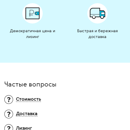
Демократичная цена и
Быстрая и бережная
лизинг
доставка
Частые вопросы
Стоимость
Доставка
Вопрос:
Почему на многие товары не
указана цена?
Ответ:
Итоговая стоимость оборудования
Лизинг
Территория доставки?