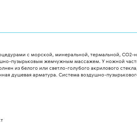
процедурами с морской, минеральной, термальной, CO2
ушно-пузырьковым жемчужным массажем. У ножной част
олнен из белого или светло-голубого акрилового стекл
енная душевая арматура. Система воздушно-пузырьково
кт