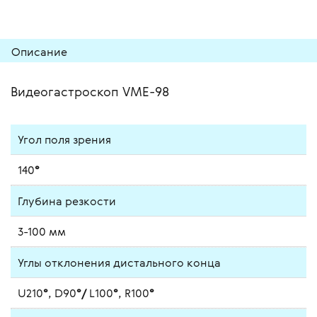
Описание
Видеогастроскоп VME-98
Угол поля зрения
140
°
Глубина резкости
3-100 мм
Углы отклонения дистального конца
U210
°
, D90
°/
L100
°
, R100
°