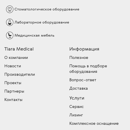
оборудования требуют обязательной
техники.
Гарантийное сервисное обслуживание
С какими лизинговыми компаниями мы
установки и наладки с помощью
Стоматологическое
оборудование
- Гарантийный и пост-гарантийный
осуществляется по запросу в сервисный
сотрудничаем?
сертифицированного специалиста,
ремонт.
центр ТИАРА-МЕДИКАЛ. Звоните по тел.:
8
выдающего акт ввода в эксплуатацию, что
Лабораторное
оборудование
- Выездной инструктаж пользователей.
В основном с "Элемент лизинг" и
(800) 500-26-76
или оставьте заявку на
так же сказывается на стоимости.
- Поддержку документацией и учебными
"Балтийский лизинг", также готовы
странице
сервисного центра
Медицинская
мебель
материалами.
работать с другими компаниями, которые
4) Курс валюты, сроки поставки и прочие
Кто проводит обслуживание
- Консультации на любом этапе
выгодны и удобны для Вас.
менее значимые факторы.
Tiara Medical
Информация
медицинского оборудования
использования.
Совет:
Если вы видите в каталоге какой-либо
О компании
Полезное
Мы имеем собственный лицензированный
Отдел запчастей медицинского
компании точную цену на медицинское
Новости
Помощь в подборе
сервисный центр для обслуживания и
оборудования
оборудование – обязательно уточняйте, что
оборудования
устранения неисправностей и команду
Производители
входит в эту сумму!
Подбор и продажа оригинальных
сертифицированных специалистов
Вопрос-ответ
Проекты
запчастей для медицинской техники.
Скидки!
выездного обслуживания техники. Работы
У нас действует гибкая система
Доставка
Партнеры
скидок, постоянно проводятся специальные
проводятся согласно стандартам
Услуги
акции и действуют другие привлекательные
производителя. Доставляем
Контакты
предложения. Следите за новостями!
оборудование в сервисный центр -
Сервис
бесплатно!
Лизинг
Комплексное оснащение