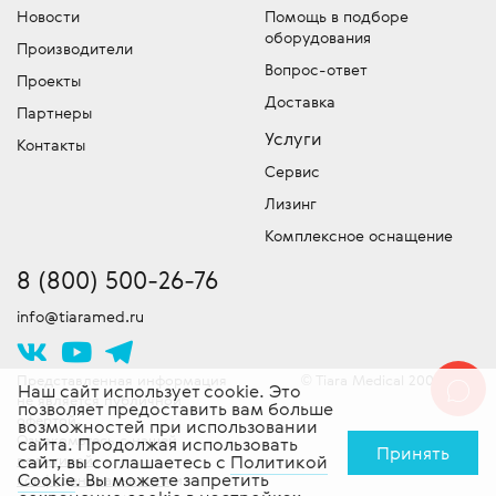
Новости
Помощь в подборе
оборудования
Производители
Вопрос-ответ
Проекты
Доставка
Партнеры
Услуги
Контакты
Сервис
Лизинг
Комплексное оснащение
8 (800) 500-26-76
info@tiaramed.ru
Представленная информация
Tiara Medical 2007-2026
©
Наш сайт использует cookie. Это
не является публичной
позволяет предоставить вам больше
офертой.
возможностей при использовании
Ознакомьтесь с нашей
сайта. Продолжая использовать
Принять
сайт, вы соглашаетесь с
Политикой
политикой
Cookie
. Вы можете запретить
конфиденциальности
и