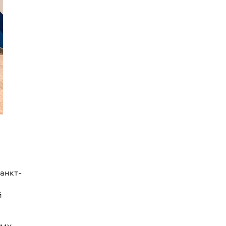
анкт-
й