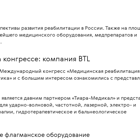
пективы развития реабилитации в России. Также на пло
вейшего медицинского оборудования, медпрепаратов и
.
 конгрессе: компания BTL
 Международный конгресс «Медицинская реабилитация
тика» и с большим интересом ознакомились с представ
я является давним партнером «Тиара-Медикал» и предст
ля ударно-волновой, частотной, лазерной, электро- и
рапии, гидротерапевтическое и бальнеологическое
ое флагманское оборудование