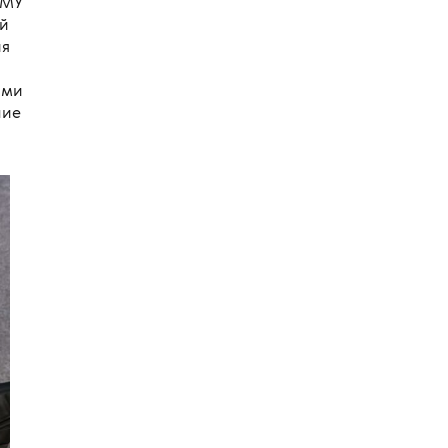
ГМУ
ой
ия
ами
ние