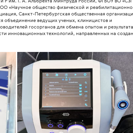
 Р им. Г. А. Альбрехта Минтруда России, ФГБОУ ВО «СЗ
 МОО «Научное общество физической и реабилитационн
циация, Санкт-Петербургская общественная организац
тся объединение ведущих ученых, клиницистов и
ководителей госорганов для обмена опытом и результат
сти инновационных технологий, направленных на созда