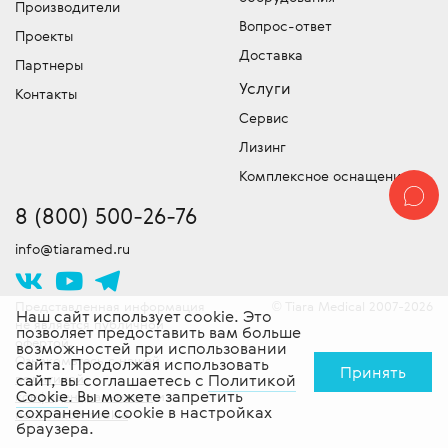
Производители
Вопрос-ответ
Проекты
Доставка
Партнеры
Услуги
Контакты
Сервис
Лизинг
Комплексное оснащение
8 (800) 500-26-76
info@tiaramed.ru
Представленная информация
Tiara Medical 2007-2026
©
Наш сайт использует cookie. Это
не является публичной
позволяет предоставить вам больше
офертой.
возможностей при использовании
Ознакомьтесь с нашей
сайта. Продолжая использовать
Принять
сайт, вы соглашаетесь с
Политикой
политикой
Cookie
. Вы можете запретить
конфиденциальности
и
сохранение cookie в настройках
политикой cookie
.
браузера.