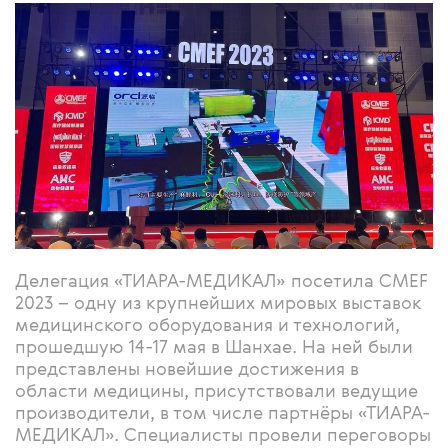
Делегация «ТИАРА-МЕДИКАЛ» посетила CMEF
2023 – одну из крупнейших мировых выставок
медицинского оборудования и технологий,
прошедшую 14-17 мая в Шанхае. На ней были
представлены новейшие достижения в
области медицины, присутствовали ведущие
производители, в том числе партнёры «ТИАРА-
МЕДИКАЛ». Специалисты провели переговоры